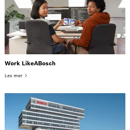
Work LikeABosch
Les
mer